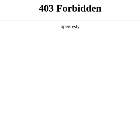
企业业务
个人业务
了解我们
投资者
能源科技
EN
Global
聚焦零碳综合能源服务
项目咨询
以下简称 “z6mg·人生就是博能源”）成立于 2009 年 